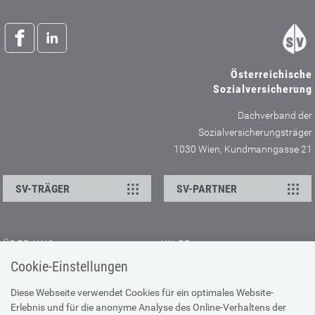
Österreichische
Sozialversicherung
Dachverband der
Sozialversicherungsträger
1030 Wien, Kundmanngasse 21
SV-TRÄGER
SV-PARTNER
ÜBER UNS
HILFE
Cookie-Einstellungen
Kontakt
Barrierefreiheitserklärung
Offene Stellen
Browser-Info & Sicherheit
Diese Webseite verwendet Cookies für ein optimales Website-
Erlebnis und für die anonyme Analyse des Online-Verhaltens der
Presse
Hilfe zur Suche