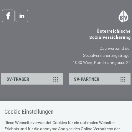
Österreichische
Sozialversicherung
Dachverband der
Sozialversicherungsträger
1030 Wien, Kundmanngasse 21
SV-TRÄGER
SV-PARTNER
ÜBER UNS
HILFE
Cookie-Einstellungen
Kontakt
Barrierefreiheitserklärung
Offene Stellen
Browser-Info & Sicherheit
Diese Webseite verwendet Cookies für ein optimales Website-
Erlebnis und für die anonyme Analyse des Online-Verhaltens der
Presse
Hilfe zur Suche