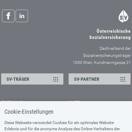
Österreichische
Sozialversicherung
Dachverband der
Sozialversicherungsträger
1030 Wien, Kundmanngasse 21
SV-TRÄGER
SV-PARTNER
ÜBER UNS
HILFE
Cookie-Einstellungen
Kontakt
Barrierefreiheitserklärung
Offene Stellen
Browser-Info & Sicherheit
Diese Webseite verwendet Cookies für ein optimales Website-
Erlebnis und für die anonyme Analyse des Online-Verhaltens der
Presse
Hilfe zur Suche