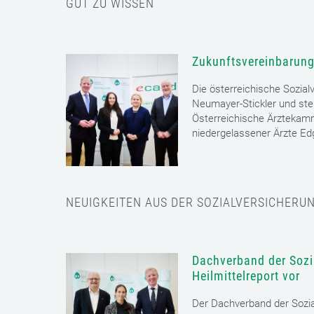
GUT ZU WISSEN
Zukunftsvereinbarung
Die österreichische Sozial
Neumayer-Stickler und ste
Österreichische Ärztekam
niedergelassener Ärzte E
NEUIGKEITEN AUS DER SOZIALVERSICHERU
Dachverband der Sozia
Heilmittelreport vor
Der Dachverband der Sozia