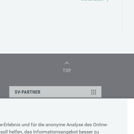
TOP
SV-PARTNER
DATENSCHUTZ
e-Erlebnis und für die anonyme Analyse des Online-
g
Cookie-Erklärung
soll helfen, das Informationsangebot besser zu