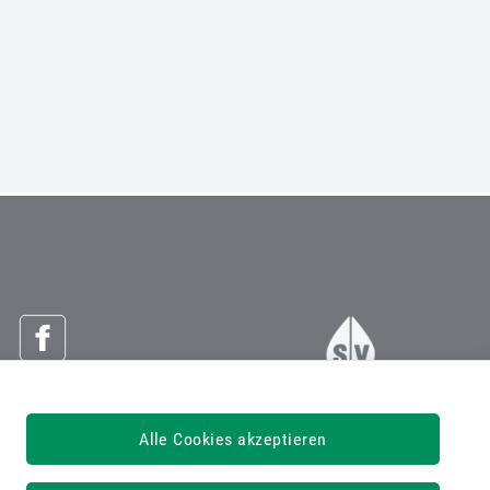
Österreichische Sozialversicherung
Alle Cookies akzeptieren
Dachverband der Sozialversicherungsträger
1030 Wien, Kundmanngasse 21