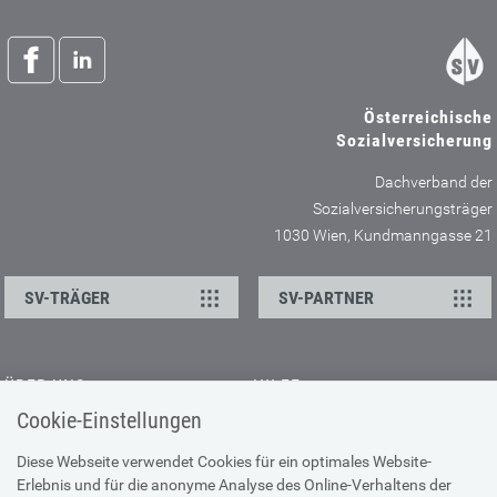
Österreichische
Sozialversicherung
Dachverband der
Sozialversicherungsträger
1030 Wien, Kundmanngasse 21
SV-TRÄGER
SV-PARTNER
ÜBER UNS
HILFE
Cookie-Einstellungen
Kontakt
Barrierefreiheitserklärung
Offene Stellen
Browser-Info & Sicherheit
Diese Webseite verwendet Cookies für ein optimales Website-
Erlebnis und für die anonyme Analyse des Online-Verhaltens der
Presse
Hilfe zur Suche