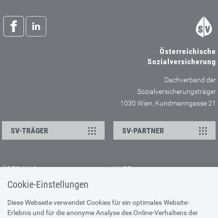
Österreichische
Sozialversicherung
Dachverband der
Sozialversicherungsträger
1030 Wien, Kundmanngasse 21
SV-TRÄGER
SV-PARTNER
ÜBER UNS
HILFE
Cookie-Einstellungen
Kontakt
Barrierefreiheitserklärung
Offene Stellen
Browser-Info & Sicherheit
Diese Webseite verwendet Cookies für ein optimales Website-
Erlebnis und für die anonyme Analyse des Online-Verhaltens der
Presse
Hilfe zur Suche