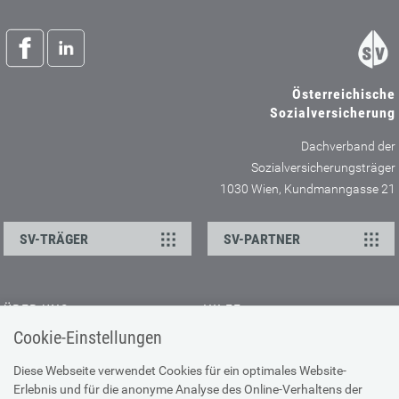
Österreichische
Sozialversicherung
Dachverband der
Sozialversicherungsträger
1030 Wien, Kundmanngasse 21
SV-TRÄGER
SV-PARTNER
ÜBER UNS
HILFE
Cookie-Einstellungen
Kontakt
Barrierefreiheitserklärung
Offene Stellen
Browser-Info & Sicherheit
Diese Webseite verwendet Cookies für ein optimales Website-
Erlebnis und für die anonyme Analyse des Online-Verhaltens der
Presse
Hilfe zur Suche