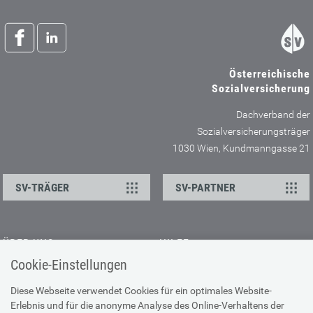
Österreichische
Sozialversicherung
Dachverband der
Sozialversicherungsträger
1030 Wien, Kundmanngasse 21
SV-TRÄGER
SV-PARTNER
ÜBER UNS
HILFE
Cookie-Einstellungen
Kontakt
Barrierefreiheitserklärung
Offene Stellen
Browser-Info & Sicherheit
Diese Webseite verwendet Cookies für ein optimales Website-
Erlebnis und für die anonyme Analyse des Online-Verhaltens der
Presse
Hilfe zur Suche