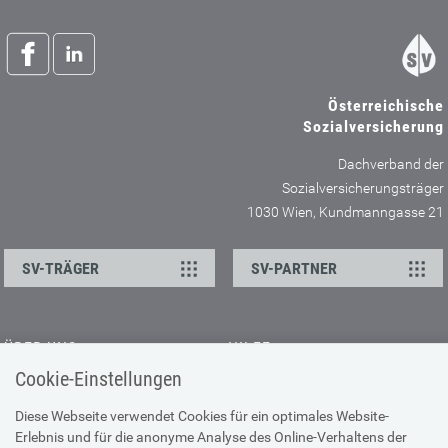
Österreichische
Sozialversicherung
Dachverband der
Sozialversicherungsträger
1030 Wien, Kundmanngasse 21
SV-TRÄGER
SV-PARTNER
ÜBER UNS
HILFE
Cookie-Einstellungen
Kontakt
Barrierefreiheitserklärung
Offene Stellen
Browser-Info & Sicherheit
Diese Webseite verwendet Cookies für ein optimales Website-
Erlebnis und für die anonyme Analyse des Online-Verhaltens der
Presse
Hilfe zur Suche