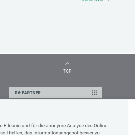
TOP
SV-PARTNER
DATENSCHUTZ
e-Erlebnis und für die anonyme Analyse des Online-
g
Cookie-Erklärung
soll helfen, das Informationsangebot besser zu