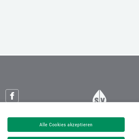
Österreichische Sozialversicherung
Alle Cookies akzeptieren
Dachverband der Sozialversicherungsträger
1030 Wien, Kundmanngasse 21