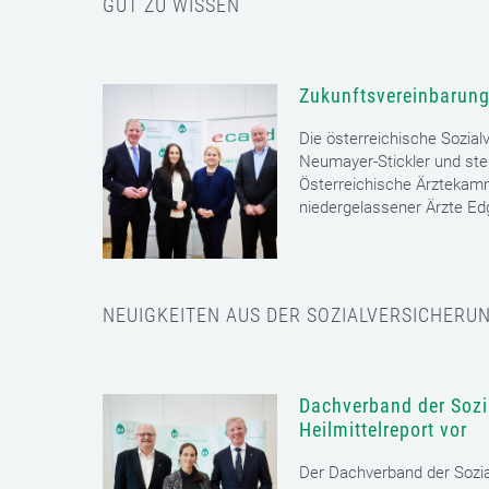
GUT ZU WISSEN
Zukunftsvereinbarung
Die österreichische Sozial
Neumayer-Stickler und ste
Österreichische Ärztekam
niedergelassener Ärzte E
NEUIGKEITEN AUS DER SOZIALVERSICHERU
Dachverband der Sozia
Heilmittelreport vor
Der Dachverband der Sozia