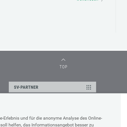
TOP
SV-PARTNER
DATENSCHUTZ
e-Erlebnis und für die anonyme Analyse des Online-
g
Cookie-Erklärung
soll helfen, das Informationsangebot besser zu