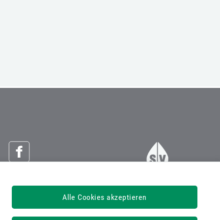
Österreichische Sozialversicherung
Alle Cookies akzeptieren
Dachverband der Sozialversicherungsträger
1030 Wien, Kundmanngasse 21