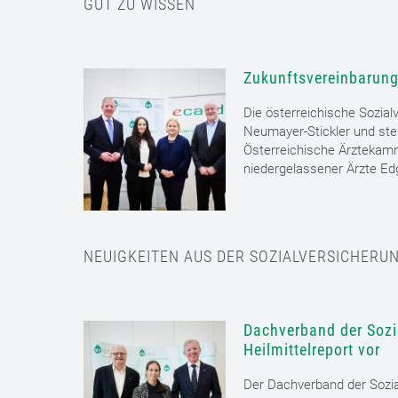
GUT ZU WISSEN
Zukunftsvereinbarung
Die österreichische Sozial
Neumayer-Stickler und ste
Österreichische Ärztekam
niedergelassener Ärzte E
NEUIGKEITEN AUS DER SOZIALVERSICHERU
Dachverband der Sozia
Heilmittelreport vor
Der Dachverband der Sozia